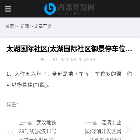
首页
>
新闻
> 文章正文
太湖国际社区(太湖国际社区御景停车位是地上的还是地下的？平时，需要抢车位吗？租车位多少钱)
2022-09-26 09:19
1、入住五六年了，全部是地下车库，车位多的很，你
可以横着停[打脸]。
标签：
武汉地铁
泾渭工业
上一篇：
下一篇：
29号线(武汉11号
园(泾渭开发区属