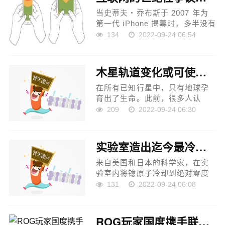
当史蒂夫・乔布斯于 2007 年为
第一代 iPhone 揭幕时，多半没有
想到，今后智能手机最重要的功
134
2022-09-24 06:54
能之一是用来看视频。当时 3G
和 Wifi 尚未普及，UGC 视频平
台还处于襁褓之中，短视频这个
木星轨道变化或可使地球更宜居
概...
在所有已知行星中，只有地球孕
育出了生命。此前，很多人认
为，像木星这种巨大的行星，其
209
2022-09-24 06:30
轨道如果发生变化，将对地球产
生不利影响。然而在一项最新的
研究中，研究人员发现，木...
实验室造出迄今最冷物质
来自美国和日本的科学家，在实
验室内将镱原子冷却到绝对零度
之上十亿分之一摄氏度，这是所
131
2022-09-24 06:08
有原子停止运动的假设温度。这
一温度甚至比最深的深空还要
冷。相关研究发表于《自然...
ROG玩家国度携手联发科再推实力新品游戏手机的向上而生