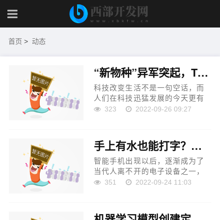
首页
>
动态
“新物种”异军突起，TCL全新双子舱复式分区洗衣机Q10面世
科技改变生活不是一句空话，而
人们在科技迅猛发展的今天更有
深刻的体会。TCL白家电自1997
323
2022-09-26 09:27
年成立以来，坚持为用户创造健
康智慧新生活的初心，深入洞察
消费者痛点，不断攻克技术难...
手上有水也能打字？苹果专利可在潮湿状态下完成触控
智能手机出现以后，逐渐成为了
当代人离不开的电子设备之一，
不少人更是会在洗漱以及洗澡的
351
2022-09-24 11:03
时候带着手机一起。不过，一般
而言，当手上有水渍时，触控屏
幕很容易出现失灵的情况...
机器学习模型创建定制气味和香水