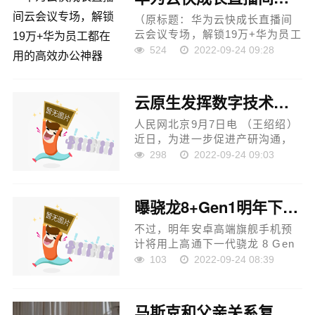
（原标题：华为云快成长直播间
云会议专场，解锁19万+华为员工
都在用的高效办公神器） 千行百
524
2022-09-24 09:28
业数字化转型的趋势下，企业线
上办公、视频会议的需求逐渐增
多，企业需要一个高效智...
云原生发挥数字技术优势持续深化产业数字化转型
人民网北京9月7日电 （王绍绍）
近日，为进一步促进产研沟通，
加深业务交流，中国信息通信研
298
2022-09-24 09:03
究院云计算与大数据研究所（下
称中国信通院云大所）就云原生
领域开展线下沟通会。...
曝骁龙8+Gen1明年下放到中端机，2K±价位段有三款
不过，明年安卓高端旗舰手机预
计将用上高通下一代骁龙 8 Gen
2 芯片，@数码闲聊站 称骁龙 8
103
2022-09-24 08:39
Gen 2 可能会有出厂即灰烬的超
高频版本，GPU 规模在今年的基
础上再提升，极限性能已经可
马斯克和父亲关系复杂，承认小时候家里有矿