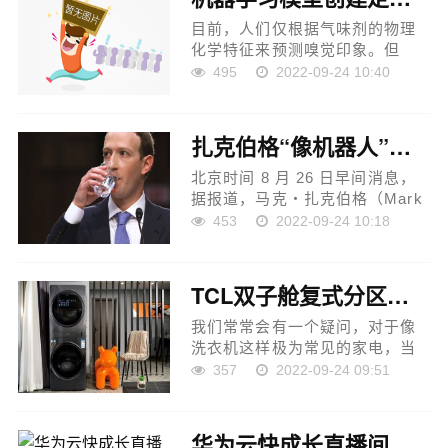
目前，人们仅根据气味剂的物理
化学特征来预测嗅觉印象。但
是，该方法无法预测传感数据，
495
2022-09-24 10:40
而传感数据对于产生气味是必不
可少的。为了解决这个问题，日
本东京工业大学研究人员采...
扎克伯格“像机器人”：国会听证会不人性导致表情管理失控
北京时间 8 月 26 日早间消息，
据报道，马克・扎克伯格（Mark
Zuckerberg）过去几年贡献了许
453
2022-09-24 10:18
多梗，比如，有人说他长得像机
器人。 这位 Meta CEO 在 2018
年出席美国国会听证会时表现得
TCL双子舱复式分区洗衣机Q10评测：刷新洗护硬实力巅峰
非常...
我们常常会有一个疑问，对于像
洗衣机这样极为常见的家电，当
下真的很难有革命性的产品出现
357
2022-09-24 09:51
了么？千篇一律的造型，一成不
变的功能，让人感觉，似乎已经
很久没有看到眼前一亮的...
华为云快成长直播间云会议专场，解锁19万+华为员工都在用的高效办公神器