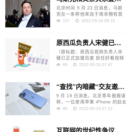
以...
北京时间 9 月 23 日消息，马斯
克在一条称他来自于南非拥有翡
翠矿的家庭的推文时说，他拥有
157
2022-09-24 08:15
一半的矿产，年轻时曾在家里看
到一盒低质量翡翠的小珠宝。 十
几岁的马斯克曾经口袋里...
原西瓜负责人宋健已正式加盟百度担任好看总经理
（原标题：原西瓜视频负责人宋
健已正式加盟百度 担任好看视频
总经理） 第一财经记者今日获
89
2022-09-24 07:47
悉，今日头条视频业务发起者、
原西瓜视频负责人宋健已正式加
盟百度，担任好看视频总...
“查找”内暗藏“交友邀请”苹果iPhone手机多功能现骚扰推送
9 月 18 日消息，北京青年报报道
称，一位使用苹果 iPhone 的赵女
士最近经常收到来自查找功能推
85
2022-09-24 07:22
送的骚扰信息，内容不堪入目。
她发现，这是因为查找功能内藏
着一个允许交友邀请的按...
互联网的世纪性争议：横屏还是竖屏？