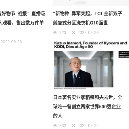
音好物节”战报：直播吸
“新物种”异军突起，TCL全新双子
万人观看，售出数万件单
舱复式分区洗衣机Q10面世
323
2022-09-26
2022-09-26
日本著名实业家稻盛和夫去世，全
球唯一曾创立两家世界500强企业
的人
332
2022-09-24