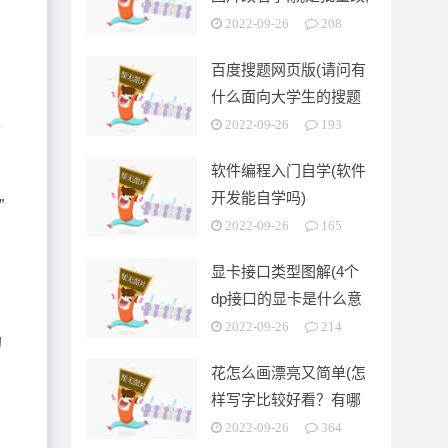
可以按顺序排列的)
2022-09-26
208
百度搜题网页版(请问有
什么面向大学生的搜题
主
app)
2022-09-26
193
软件编程入门自学(软件
开发能自学吗)
”
2022-09-26
165
显卡接口类型图解(4个
dp接口的显卡是什么意
思)
2022-09-26
214
的
花怎么画漂亮又简单(怎
样写字比较好看？有哪
些技巧)
2022-09-26
364