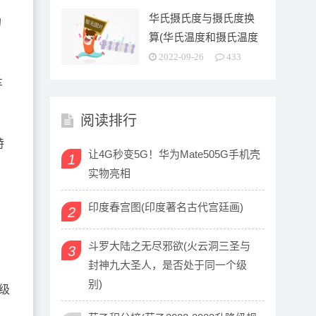
华氏摄氏度与摄氏度换
的
算(华氏温度和摄氏温度
”
之间是怎么换算的啊)
2022-09-26
433
车
阅读排行
特
让4G秒变5G！华为Mate505G手机壳
1
的
实物亮相
印度春宫图(印度著名古代宫廷画)
2
斗罗大陆之无尽邪欲(火云洞三圣与
3
封神九大圣人，是否处于同一个级
别)
级