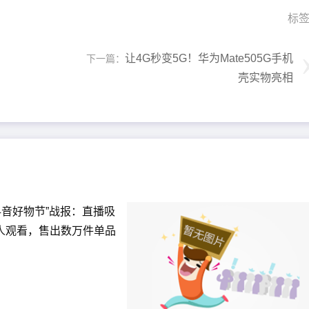
标
让4G秒变5G！华为Mate505G手机
下一篇：
壳实物亮相