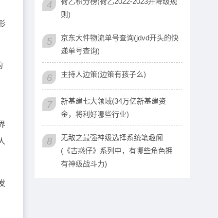
荷乙积分榜(荷乙2022-2023升降级规
4
则)
形
京东大件物流单号查询(jdvd开头的快
5
递单号查询)
的
主持人边策(边策有孩子么)
6
新基建七大领域(34万亿新基建资
7
人
金，将利好哪些行业)
界
无敌之最强神级选择系统笔趣阁
8
人
(《古惑仔》系列中，有哪些角色拥
有神级战斗力)
发