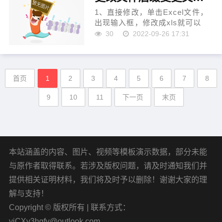
chrome://fl...
1、直接修改，单击Excel文件，
出现输入框，修改成xls就可以
了。 不过直接修改可能会导致文
30
2022-09-26 17:31
件损坏，有一定的风险。2、双击
打开文件，点击“文件”。3、点击
另存为，“这台电脑”，...
首页
1
2
3
4
5
6
7
8
9
10
11
下一页
末页
本站涵盖的内容、图片、视频等模板演示数据，部分未能
与原作者取得联系。若涉及版权问题，请及时通知我们并
提供相关证明材料，我们将及时予以删除！谢谢大家的理
解与支持！
Copyright © 版权所有 | 联系方式：
yiCXy3hgfy@outlook.com