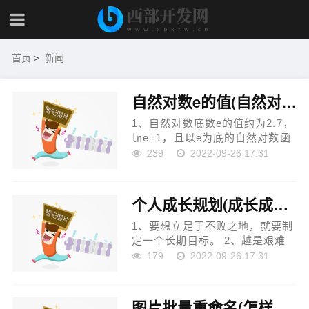
首页
>
新闻
自然对数e的值(自然对数的值是多少)
1、自然对数底数e的值约为2.7，
㏑e=1，且以e为底的自然对数函
数为增函数。...
239
2022-09-26 17:31
个人成长规划(成长成才规划长期目标怎么写)
1、要想立足于不败之地，就要制
定一个长期目标。 2、越是艰难
困苦的时候就越要努力奋斗——
179
2022-09-26 17:31
当一个人在遇到困难时就选择退
缩，那是懦夫的表现，这时就是
失去梦想的时候，所以要...
图片批量重命名(怎样给图片改名字,就是批量改,可以按顺序排列的)