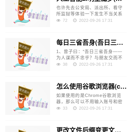
喜欢做...
也许先去公安局、派出所、看守
所监狱等体验一下发生不当关系
的后果就不再想这些了。 天下没
72
2022-09-26 17:31
有免费的晚餐，美女想榜上你的
话你必须有足够的实力才行，有
权有势高富帅一个都不沾...
每日三省吾身(吾日三省吾身的具体内容是什么)
1、曾子曰：“吾日三省吾身——
为人谋而不忠乎？与朋友交而不
信乎？传不习乎？”指的是曾子
38
2022-09-26 17:31
说：“我每天多次反省自己：替别
人做事有没有尽心竭力？和朋友
交往有没有诚信？老师...
怎么使用谷歌浏览器(chrome怎么登录啊)
如果使用的是Chrome谷歌浏览
器，那么可以不用输入账号和密
码自动登录Google账号。具体步
33
2022-09-26 17:31
骤如下： 1、首先打开Chrome谷
歌浏览器并新建一个标签页。
2、然后在的地址栏中输入
更改文件后缀变更文件格式(如何修改excel文件名的后缀名)