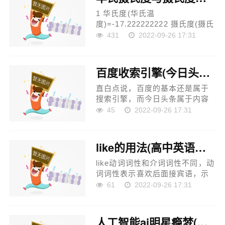
1 华氏度(华氏温
度)=-17.222222222 摄氏度(摄氏
温度) 摄氏温度＝5/9（华氏温
431
2022-09-26 17:31
度°F－32），因此华氏温度和摄
氏温度之间的换算还是挺简单的
拓展资料： 华氏温标
百度收索引擎(今日头条和百度有什么不同)
（Fahrenheit temperature
scale）符...
直白点说，百度的基本还是属于
搜索引擎，而今日头条属于内容
推送引擎。 从产品的角度来说，
45
2022-09-26 17:31
今日头条是一款产出内容主动推
送给用户的平台，而百度是一款
根据用户的需求来满足用...
like的用法(高中英语有关like的用法都有哪些)
like动词词性和介词词性不同，动
词词性表示喜欢后面接宾语，示
例：I like playing basketball;作
61
2022-09-26 17:31
为介词的用法将会更加广泛，示
例：I can play piano like you。
一、like的用法 1.like to do sth.
人工智能ai明星瘾梦(老是幻想和别的女性发生不正当关系。该怎么稳定心态)