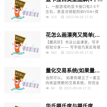
的...
1、一般游戏的显卡接口有2-5个
左右，是混合搭配的如VGA+双
DVI+HDMI接口输出；一个显卡
213
2022-09-26 17:31
上有4个DP接口有可能是工控类
型的显卡，工控类型的显卡一般
以多屏显示为主，有4个DP和6个
花怎么画漂亮又简单(怎样写字比较好看？有哪些技巧)
DP的。...
【麓风轩】书法公益课堂，写字
经验分享—— 写字技巧其实有很
多，平时可以留意名家名帖，可
363
2022-09-26 17:31
以从中学到很多技巧，当然自己
要注意梳理总结。下面我分享几
条干货： 一、以斜取势...
量化交易系统(如果量化交易系统可以实现全自动，那么一套正向的系统可否让
当然可以。 如果你建立了一套正
向收益预期的交易系统，你完全
可以把所有的环节都考虑清楚
94
2022-09-26 17:31
后，把它放在家里运行，你的时
间就空余出来了。 这些环节包括
但是不限于： 1、网络绝对...
华氏摄氏度与摄氏度换算(华氏温度和摄氏温度之间是怎么换算的啊)