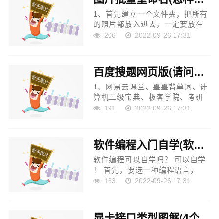
1、首先建立一个文件夹，把所有
的照片都放入进去，一定要放在
同一个文件夹里。 2、在文件夹
206
2022-09-26 17:31
的空白处，点击右键选择【排序
方式】-【日期】-【递增】。这种
排序方式是按照图片建...
百度搜题网页版(请问有什么面向大学生的搜题app)
1、网易云课堂、墨墨背单词、计
算机二级宝典、极客学院、考研
帮等这几个都是挺不错的搜题软
191
2022-09-26 17:31
件。...
软件编程入门自学(软件开发能自学吗)
软件编程可以自学吗？ 可以自学
！ 首先，要选一种编程语言，
如：Java、C#、C++等，个人觉
163
2022-09-26 17:31
的先在Java和C#两者选，C++对
于我来说学起来难度较大，不同
人对每种语言接纳度不同吧。好
显卡接口类型图解(4个dp接口的显卡是什么意思)