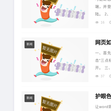
端，并
陆。 2
16
网页如
新闻
一、首先
击“三点
开。 三
37
护眼色
新闻
让wor