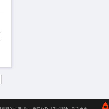
荐)
集
起