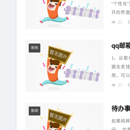
“个性化
开的界面
21
qq邮
新闻
1、谷歌
据去卖
用，可以
27
新闻
如果纯
间。 如