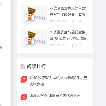
打
花怎么画漂亮又简单(怎
样写字比较好看？有哪
些技巧)
2022-09-26
364
华氏摄氏度与摄氏度换
算(华氏温度和摄氏温度
之间是怎么换算的啊)
2022-09-26
432
数
阅读排行
让4G秒变5G！华为Mate505G手机壳
1
实物亮相
看起来
印度春宫图(印度著名古代宫廷画)
2
给