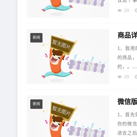
议这个事
23
商品详
新闻
1、我用
的商品
的，。...
29
微信版
新闻
1、首先
你的微信
进去之后