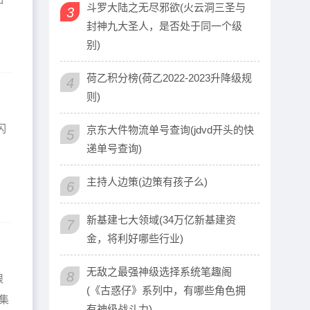
斗罗大陆之无尽邪欲(火云洞三圣与
3
封神九大圣人，是否处于同一个级
别)
荷乙积分榜(荷乙2022-2023升降级规
4
则)
闪
京东大件物流单号查询(jdvd开头的快
5
递单号查询)
主持人边策(边策有孩子么)
6
新基建七大领域(34万亿新基建资
7
金，将利好哪些行业)
无敌之最强神级选择系统笔趣阁
8
限
(《古惑仔》系列中，有哪些角色拥
集
有神级战斗力)