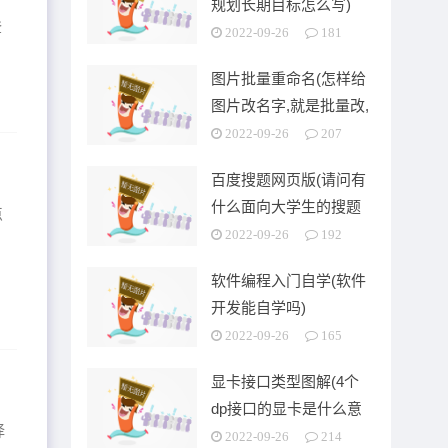
规划长期目标怎么写)
登
2022-09-26
181
图片批量重命名(怎样给
图片改名字,就是批量改,
可以按顺序排列的)
2022-09-26
207
百度搜题网页版(请问有
什么面向大学生的搜题
点
app)
2022-09-26
192
打
软件编程入门自学(软件
开发能自学吗)
2022-09-26
165
显卡接口类型图解(4个
dp接口的显卡是什么意
择
思)
2022-09-26
214