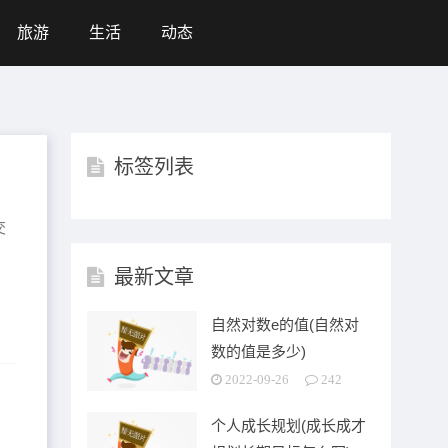
旅游
生活
动态
标签列表
交
最新文章
自然对数e的值(自然对
数的值是多少)
2022-09-26
242
办)
个人成长规划(成长成才
户