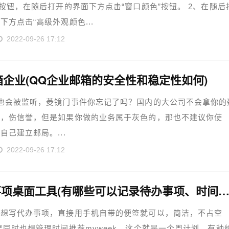
”按钮，在随后打开的界面下方点击“窗口颜色”按钮。 2、在随后
下方点击“高级外观颜色...
2022-09-26 17:12
箱企业(QQ企业邮箱的安全性和稳定性如何)
也会被监听，菱镜门事件你忘记了吗？国内的大公司不会拿你的
钱，伤信誉，但是如果你做的业务属于灰色的，那也不建议你使
自己建立邮局。...
2022-09-26 17:12
待办事项桌面工具(有哪些可以记录待办事项、时间管理的APP推荐？页面
粹想写代办事项，直接用手机自带的便签就可以，简洁，不占空
果同时也想管理时间推荐myweek，这个就是一个周计划，有种