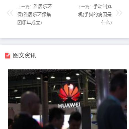
雅居乐环
手动制丸
上一篇：
下一篇：
保(雅居乐环保集
机(手抖的病因是
团哪年成立)
什么)
图文资讯