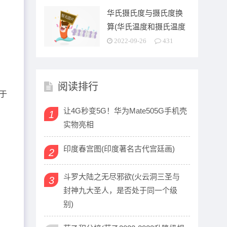
华氏摄氏度与摄氏度换
算(华氏温度和摄氏温度
之间是怎么换算的啊)
2022-09-26
431
阅读排行
位于
让4G秒变5G！华为Mate505G手机壳
1
实物亮相
印度春宫图(印度著名古代宫廷画)
2
斗罗大陆之无尽邪欲(火云洞三圣与
3
封神九大圣人，是否处于同一个级
别)