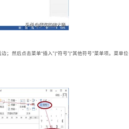
；然后点击菜单“插入”|“符号”|“其他符号”菜单项。菜单