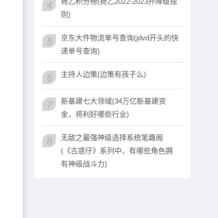
荷乙积分榜(荷乙2022-2023升降级规
4
则)
京东大件物流单号查询(jdvd开头的快
5
递单号查询)
主持人边策(边策有孩子么)
6
新基建七大领域(34万亿新基建资
7
金，将利好哪些行业)
无敌之最强神级选择系统笔趣阁
8
(《古惑仔》系列中，有哪些角色拥
有神级战斗力)