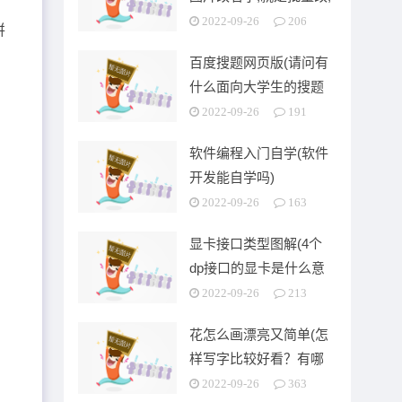
可以按顺序排列的)
2022-09-26
206
拼
百度搜题网页版(请问有
什么面向大学生的搜题
app)
2022-09-26
191
软件编程入门自学(软件
开发能自学吗)
2022-09-26
163
显卡接口类型图解(4个
dp接口的显卡是什么意
思)
2022-09-26
213
花怎么画漂亮又简单(怎
样写字比较好看？有哪
些技巧)
2022-09-26
363