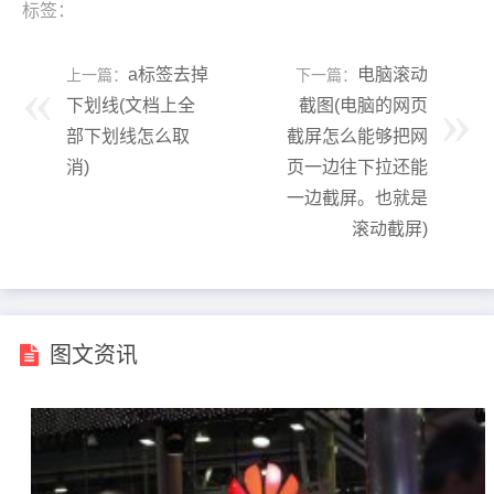
标签：
a标签去掉
电脑滚动
上一篇：
下一篇：
下划线(文档上全
截图(电脑的网页
部下划线怎么取
截屏怎么能够把网
消)
页一边往下拉还能
一边截屏。也就是
滚动截屏)
图文资讯