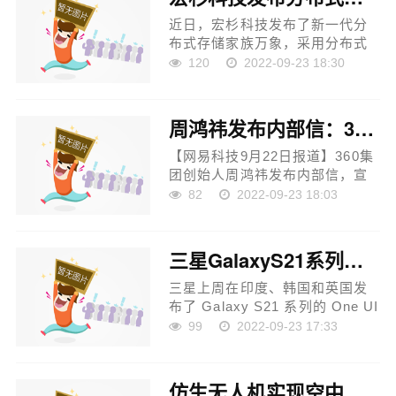
Voxer 支付超过 1。...
近日，宏杉科技发布了新一代分
布式存储家族万象，采用分布式
去中心化的架构，融合文件、
120
2022-09-23 18:30
块、对象等多样化的存储。 元数
据架构上，宏杉科技采用了元数
据集群架构，通过宏杉自研...
周鸿祎发布内部信：360政企集团更名360数字安全集团
【网易科技9月22日报道】360集
团创始人周鸿祎发布内部信，宣
布360要握拳聚力，战略升级。
82
2022-09-23 18:03
360政企集团更名360数字安全集
团，将围绕看见+处置的核心能
力，着力解决数字文明时代的新
三星GalaxyS21系列的Android13Beta更新现已在美国推出
问...
三星上周在印度、韩国和英国发
布了 Galaxy S21 系列的 One UI
5。0 测试版更新。现在已经扩展
99
2022-09-23 17:33
到了美国。 如果您想参与测试测
试计划，您需要下载并安装三星
会员应用，使用您的三星帐户...
仿生无人机实现空中建造3D“楼阁”