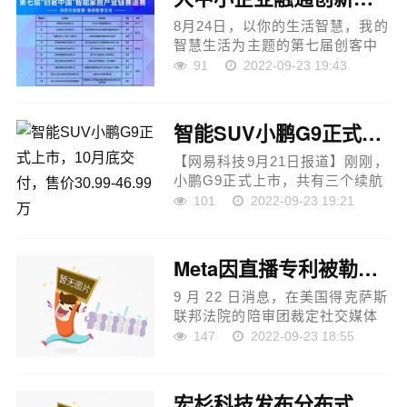
8月24日，以你的生活智慧，我的
智慧生活为主题的第七届创客中
国智能家居产业链赛道赛决赛在
91
2022-09-23 19:43
青岛举行。来自智慧养老、智能
语音、智慧浴室、人体感知系
统、睡眠监测、智能材料等...
智能SUV小鹏G9正式上市，10月底交付，售价30.99-46.99万
【网易科技9月21日报道】刚刚，
小鹏G9正式上市，共有三个续航
版本，包括570 G、570 E、702
101
2022-09-23 19:21
E、650 E性能版、650 X性能
版、650 X上市纪念版，共六款车
型。新车售价30。99-46。99万
Meta因直播专利被勒令向Voxer赔偿近1.75亿美元
元，并将于...
9 月 22 日消息，在美国得克萨斯
联邦法院的陪审团裁定社交媒体
巨头违反 Facebook Live 和
147
2022-09-23 18:55
Instagram Live 的两项直播专利
后，Meta 已被勒令向 Walkie
Talkie 消息应用程序创建者
宏杉科技发布分布式存储家族“万象”