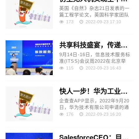
英国《自然》杂志21日发表的一
篇工程学论文，英国科学家团队
展示了一组受动物启发的飞行机
173
2022-09-23 17:10
器人，可以在飞行中建造3D打印
结构。未来的飞行机器人可以在
偏远或难以抵达的地点提供...
共享科技盛宴，传递前沿观点新华三受邀出席ITSS会议周2022
9月14日-16日，信息技术服务标
准(ITSS)会议周2022在北京举
行，围绕信息技术服务标准全面
115
2022-09-23 16:43
助力数字经济建设的主题，来自
相关部门领导、权威专家学者，
知名企业代表等齐聚一堂，共同
快人一步！华为工业设备通信新专利可用于6G系统
探...
企查查APP显示，2022年9月20
日，华为技术有限公司申请的通
信方法及装置专利公布。该专利
176
2022-09-23 16:20
的申请日期为2022年6月17日，
属于发明公布类型。 华为工业设
备通信专利可用于6G系统 企查查
SalesforceCEO：目前重点是整合已收购公司，未来会继续收购