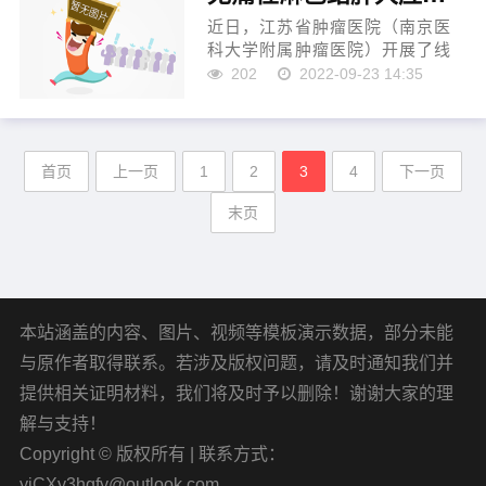
近日，江苏省肿瘤医院（南京医
科大学附属肿瘤医院）开展了线
上、线下系列淋巴瘤公益科普活
202
2022-09-23 14:35
动。专家表示，虽然淋巴瘤相对
小众，但其发病率增长不容小
觑，治疗关键仍然是早发现...
首页
上一页
1
2
3
4
下一页
末页
本站涵盖的内容、图片、视频等模板演示数据，部分未能
与原作者取得联系。若涉及版权问题，请及时通知我们并
提供相关证明材料，我们将及时予以删除！谢谢大家的理
解与支持！
Copyright © 版权所有 | 联系方式：
yiCXy3hgfy@outlook.com