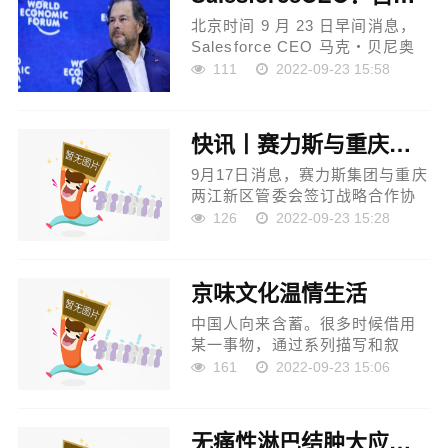
专...
北京时间 9 月 23 日早间消息，
Salesforce CEO 马克・贝尼奥
夫（Marc Benioff）在公开场合
111
2022-09-23 15:58
表示，未来会继续收购，但目前
的重点是整合已收购的公司。 贝
尼奥夫称：我们已经收购 60 家企
快讯丨赛力斯与重庆两江新区签署战略合作协议
业，...
9月17日消息，赛力斯集团与重庆
两江新区管委会签订战略合作协
议。 根据协议，赛力斯新能源汽
126
2022-09-23 15:28
车升级项目将入驻重庆两江新区
龙兴智能网联新能源汽车产业
园。 据悉，此次赛力斯新...
京味文化温情生活
中国人向来含蓄。很多时候借用
某一事物，通过系列描写和叙
述，迂回表达自己的思想情感。
161
2022-09-23 15:06
显然，在这本《天坛六十记》
里，肖复兴很好地做到寄情于景
和托物言志。 作为土生土长的...
无痛性淋巴结肿大应当心淋巴瘤