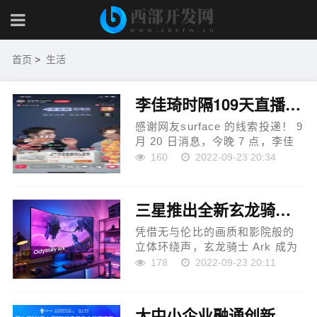
首页
>
生活
李佳琦时隔109天直播回归，50分钟观看量破1600万
感谢网友surface 的线索投递！ 9
月 20 日消息，今晚 7 点，李佳
琦回归淘宝直播间。 了解到，李
160
2022-09-23 20:34
佳琦曾在 6 月 3 日中途停播，之
后便消失了 109 天。 今晚，李佳
琦在回归后的首场直播的带...
三星推出全新玄龙骑士电竞显示器Ark，将游戏体验感提升至全新高度
凭借无与伦比的画质和影院般的
立体环绕声，玄龙骑士 Ark 成为
电竞显示器的新标准。 三星电子
178
2022-09-23 20:11
近日宣布在世界范围内推出全球
首款55英寸1000R曲面电竞显示
器玄龙骑士电竞显示器 Ark，...
大中小企业融通创新，智能家居产业链赛道赛圆满落幕