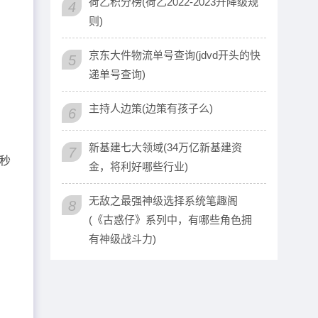
荷乙积分榜(荷乙2022-2023升降级规
4
则)
京东大件物流单号查询(jdvd开头的快
5
递单号查询)
主持人边策(边策有孩子么)
6
新基建七大领域(34万亿新基建资
7
秒
金，将利好哪些行业)
无敌之最强神级选择系统笔趣阁
8
(《古惑仔》系列中，有哪些角色拥
有神级战斗力)