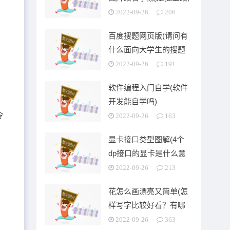
可以按顺序排列的)
2022-09-26
206
百度搜题网页版(请问有
什么面向大学生的搜题
app)
2022-09-26
191
软件编程入门自学(软件
开发能自学吗)
令
2022-09-26
163
显卡接口类型图解(4个
dp接口的显卡是什么意
思)
2022-09-26
213
花怎么画漂亮又简单(怎
样写字比较好看？有哪
些技巧)
2022-09-26
363