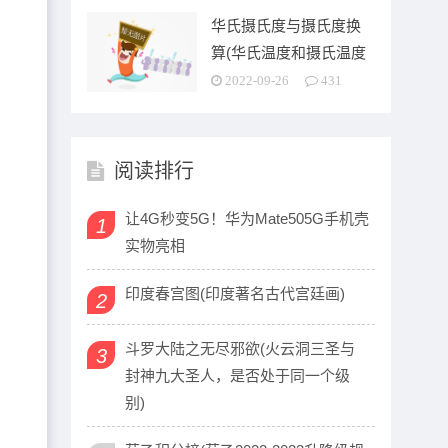
华氏摄氏度与摄氏度换
算(华氏温度和摄氏温度
之间是怎么换算的啊)
2022-09-26
431
阅读排行
让4G秒变5G！华为Mate505G手机壳
1
文
实物亮相
印度春宫图(印度著名古代宫廷画)
2
斗罗大陆之无尽邪欲(火云洞三圣与
3
封神九大圣人，是否处于同一个级
别)